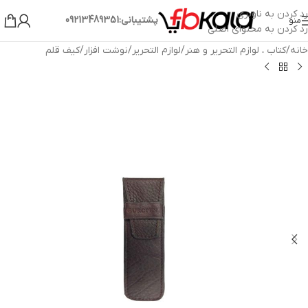
رد کردن به ناوبری
پشتیبانی:09213489351
منو
رد کردن به محتوای اصلی
خانه
/
کتاب ، لوازم التحریر و هنر
/
لوازم التحریر
/
نوشت افزار
/
کیف قلم