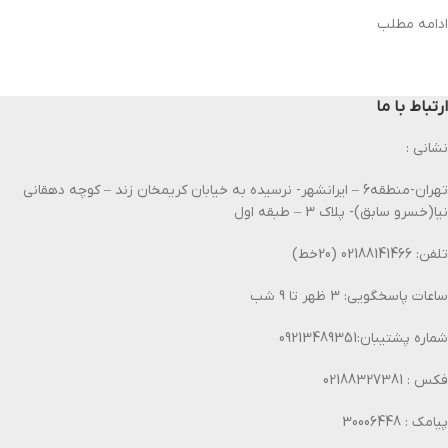
ادامه مطلب
ارتباط با ما
نشانی :
تهران-منطقه6 – ایرانشهر- نرسیده به خیابان کریمخان زند – کوچه دهقانی
نیا(خسرو سابق)- پلاک 3 – طبقه اول
تلفن: 02188141466 (20خط)
ساعات پاسخگویی: 3 ظهر تا 9 شب
شماره پشتیبان:09213489351
فکس : 02188327381
پیامک : 30006448