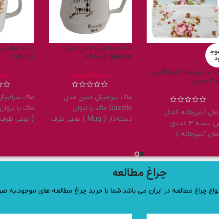
ماگ سرامیکی زیبا مدل Time
ماگ سرامیکی عاشقانه مدل
فلاسک استیل ر
LOVE کد 1029
نیم لیتری کد 1010
300,000
تومان
300,000
تومان
فلاسک استیل 
ماگ سرامیکی زیبا مدل Time
ماگ سرامیکی عاشقانه مدل
ماگ یا لیوان دسته‌دار ( Mug
LOVE ماگ یا لیوان دسته‌دار
این فلاسک چا
 ظرف از دسته ظرف
( Mug ) نوعی ظرف از دسته
دست ، بسیار ش
پزخانه و
ظرف های آشپزخانه و
چراغ مطالعه
ه انواع چراغ مطالعه در ایران می باشد.شما با خرید چراغ مطالعه های موجود،ب