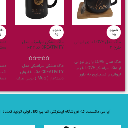
ماگ سرامیکی فشن مدل
ناموج
Gazelle کد 1028
کد 1030
ود
دستمال آشپزخانه گلدار اگیس
350,000
تومان
بسته 3 عددی
ماگ سرامیکی فشن مدل
Gazelle ماگ یا لیوان
دستمال آشپزخانه گلدار
دسته‌دار ( Mug ) نوعی ظرف
) نوعی
اگیس بسته 3 عددی
از دسته ظرف های آشپزخانه
های آش
دستمال آشپزخانه از
و
پرکاربردترین وسایل برای
نظافت ، برق انداختن و تمیز
کردن
آیا می دانستید که فروشگاه اینترنتی اف بی کالا ، اولی تولید کنند