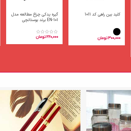
کلید بین راهی کد 1011
گیره یدکی چراغ مطالعه مدل
EN-101 برند بوستانچی
220,000
تومان
300,000
تومان