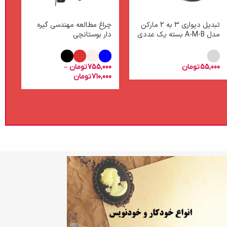
تبدیل دیواری 3 به 2 مارکن
چراغ مطالعه مهندسی گیره
چر
مدل A-M-B بسته یک عددی
دار بوستانچی
12
55,000
تومان
755,000
تومان
–
00
710,000
تومان