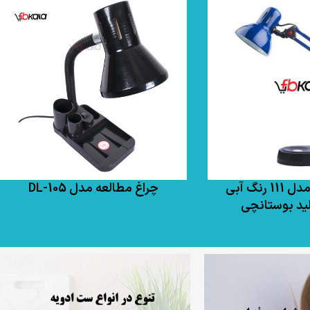
چراغ مطالعه مدل 111 رنگ آبی
چراغ مطالعه مدل DL-105
لید بوستانچی