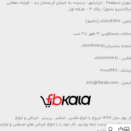
تهران-منطقه6 – ایرانشهر- نرسیده به خیابان کریمخان زند – کوچه دهقانی
نیا(خسرو سابق)- پلاک 3 – طبقه اول
تلفن: 02188141466 (20خط)
ساعات پاسخگویی: 3 ظهر تا 9 شب
شماره پشتیبان:09213489351
فکس : 02188327381
پیامک : 30006448
ایمیل : info@fbkala.com
از بهار سال 1377 شروع با انواع فکس ، اشکنر ، پرینتر ، خردکن و انواع
محصولات در خدمت شما بودیم ، کار خود را با انواع خردکن های صنعتی و لوازم
اداری گسترش دادیم.