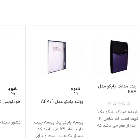
رنده مدارک پاپکو مدل
ناموج
ناموج
KA4
ود
ود
پوشه پاپکو مدل A4-109
خودنویس شیفر
ارنده مدارک پاپکو یک
نوع کیف است که شامل 12
پوشه پاپکو یک پوشه جیب
کشور مبدا بر
جدا از هم می باشد که
دار با سایز A4 می باشد که
انید به
بسیار باکیفیت است و برای