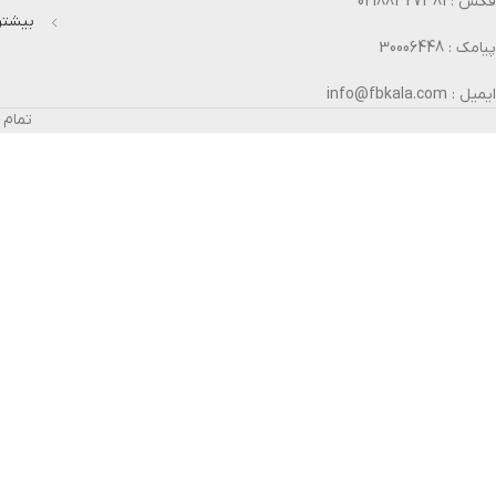
فکس : 02188327381
بیشتر 
پیامک : 30006448
ایمیل : info@fbkala.com
تمام 