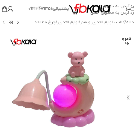
رد کردن به ناوبری
پشتیبانی:09213489351
منو
رد کردن به محتوای اصلی
خانه
/
کتاب ، لوازم التحریر و هنر
/
لوازم التحریر
/
چراغ مطالعه
ناموج
ود