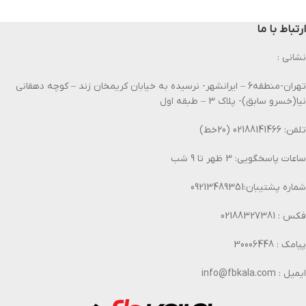
ارتباط با ما
نشانی :
تهران-منطقه6 – ایرانشهر- نرسیده به خیابان کریمخان زند – کوچه دهقانی
نیا(خسرو سابق)- پلاک 3 – طبقه اول
تلفن: 02188141466 (20خط)
ساعات پاسخگویی: 3 ظهر تا 9 شب
شماره پشتیبان:09213489351
فکس : 02188327381
پیامک : 30006448
ایمیل : info@fbkala.com