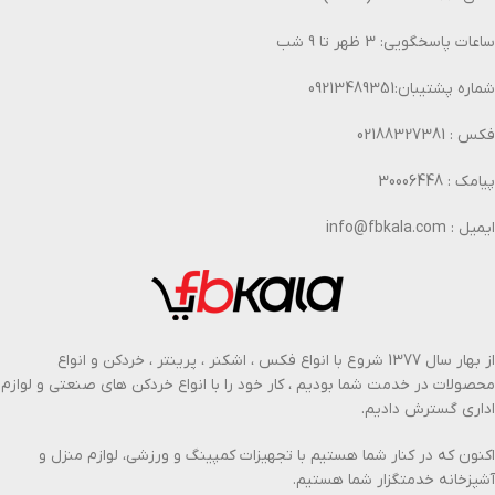
ساعات پاسخگویی: 3 ظهر تا 9 شب
شماره پشتیبان:09213489351
فکس : 02188327381
پیامک : 30006448
ایمیل : info@fbkala.com
از بهار سال 1377 شروع با انواع فکس ، اشکنر ، پرینتر ، خردکن و انواع
محصولات در خدمت شما بودیم ، کار خود را با انواع خردکن های صنعتی و لوازم
اداری گسترش دادیم.
اکنون که در کنار شما هستیم با تجهیزات کمپینگ و ورزشی، لوازم منزل و
آشپزخانه خدمتگزار شما هستیم.