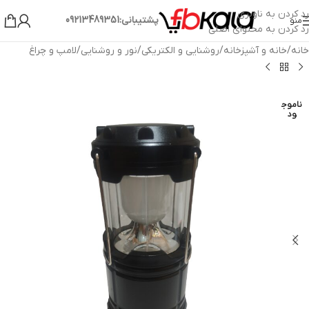
رد کردن به ناوبری
پشتیبانی:09213489351
منو
رد کردن به محتوای اصلی
خانه
/
خانه و آشپزخانه
/
روشنایی و الکتریکی
/
نور و روشنایی
/
لامپ و چراغ
ناموج
ود