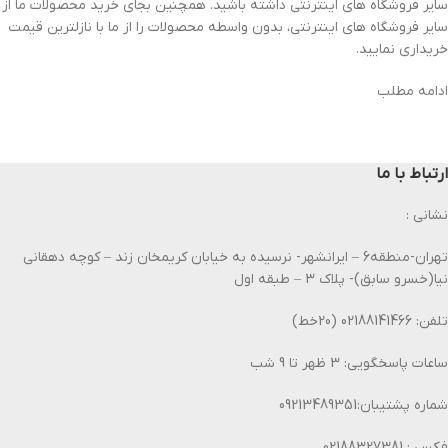
سایر فروشگاه های اینترنتی داشته باشید. همچنین بجای خرید محصولات ما از
سایر فروشگاه های اینترنتی، بدون واسطه محصولات را از ما با نازلترین قیمت
خریداری نمایید.
ادامه مطلب
ارتباط با ما
نشانی :
تهران-منطقه6 – ایرانشهر- نرسیده به خیابان کریمخان زند – کوچه دهقانی
نیا(خسرو سابق)- پلاک 3 – طبقه اول
تلفن: 02188141466 (20خط)
ساعات پاسخگویی: 3 ظهر تا 9 شب
شماره پشتیبان:09213489351
فکس : 02188327381