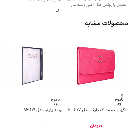
ظاهری شکیل و جذاب
نفیس با روکش طلا 22 عیار دست ساز
محصولات مشابه
ناموج
ناموج
ود
ود
نگهدارنده مدارک پاپکو مدل KLD-07
پوشه پاپکو مدل A4-109
0
تومان