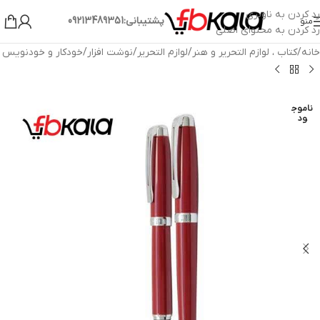
رد کردن به ناوبری
پشتیبانی:09213489351
منو
رد کردن به محتوای اصلی
خانه
/
کتاب ، لوازم التحریر و هنر
/
لوازم التحریر
/
نوشت افزار
/
خودکار و خودنویس
ناموج
ود