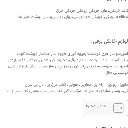
کاغذ خردکن
،
هارد خردکن
،
زونکن خردکن
،
چراغ
مطالعه
،
زونکن
،
خودکار
،
خودنویس
،
روان نویس
و
سایر نوشت افزار ها
…
ست خودکار و جاکلیدی پرتوک مدل 165
لوازم خانگی برقی
:
اسپرسوساز
،
چرخ گوشت
،
آبمیوه گیری
،
قهوه ساز
،
غذاساز
،
گوشت گوب
برقی
،
آسیاب
،
اتو ، اتو بخار ، جاروبرقی
،
مخلوط کن
،
همزن
،
خردکن غذا
،
ترازوی
آشپزخانه
،
میوه خشک کن
،
پاپ کورن ساز
،
چای ساز
،
سماور برقی
،
لوازم جانبی
نوشیدنی ساز
پلوپز ، زودپز ، آرام پز ، بخارپز ، هواپز ، تخم مرغ پز ، نان پز
،
سرخ
کن
،
توستر
،
ساندویچ ساز
،
آب مرکبات گیر
،
کف شیر ساز ، همزن کف شیر
،
و …
جدول محتوا