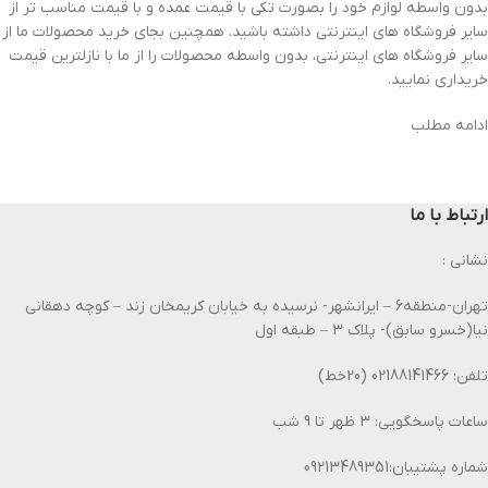
بدون واسطه لوازم خود را بصورت تکی با قیمت عمده و با قیمت مناسب تر از
سایر فروشگاه های اینترنتی داشته باشید. همچنین بجای خرید محصولات ما از
سایر فروشگاه های اینترنتی، بدون واسطه محصولات را از ما با نازلترین قیمت
خریداری نمایید.
ادامه مطلب
ارتباط با ما
نشانی :
تهران-منطقه6 – ایرانشهر- نرسیده به خیابان کریمخان زند – کوچه دهقانی
نیا(خسرو سابق)- پلاک 3 – طبقه اول
تلفن: 02188141466 (20خط)
ساعات پاسخگویی: 3 ظهر تا 9 شب
شماره پشتیبان:09213489351