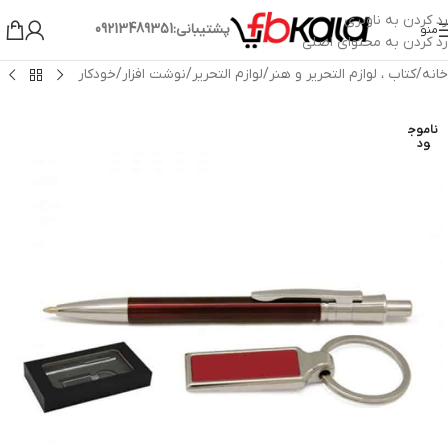
رد کردن به ناوبری
پشتیبانی:09213489351
منو
رد کردن به محتوای اصلی
خانه
/
کتاب ، لوازم التحریر و هنر
/
لوازم التحریر
/
نوشت افزار
/
خودکار
ناموج
ود