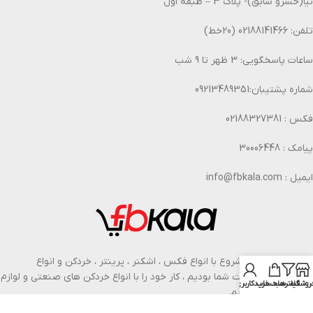
نیا(خسرو سابق)- پلاک 3 – طبقه اول
تلفن: 02188141466 (20خط)
ساعات پاسخگویی: 3 ظهر تا 9 شب
شماره پشتیبان:09213489351
فکس : 02188327381
پیامک : 30006448
ایمیل : info@fbkala.com
از بهار سال 1377 شروع با انواع فکس ، اشکنر ، پرینتر ، خردکن و انواع
محصولات در خدمت شما بودیم ، کار خود را با انواع خردکن های صنعتی و لوازم
روشگاه
فیلترها
سبد خرید
حساب کاربری من
اداری گسترش دادیم.