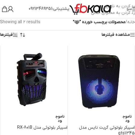
رد کردن به ناوبری
پشتیبانی:09213489351
منو
رد کردن به محتوای اصلی
خانه
/
محصولات برچسب خورده “qp”
Showing all 2 results
مشاهده فیلترها
فیلترها
ناموج
ناموج
ود
ود
اسپیکر بلوتوثی گریت نایس مدل
اسپیکر بلوتوثی مدل RX-801B
gts1345