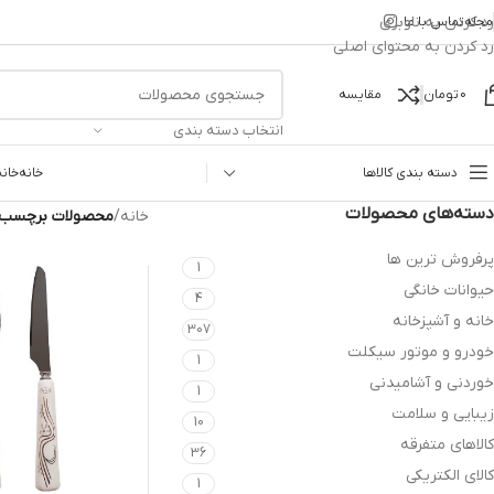
رد کردن به ناوبری
مجله
تماس با ما
رد کردن به محتوای اصلی
0
تومان
مقایسه
انتخاب دسته بندی
دسته بندی کالاها
خانه
خانه
دسته‌های محصولات
خانه
/
محصولات برچسب خ
پرفروش ترین ها
1
حیوانات خانگی
4
خانه و آشپزخانه
307
خودرو و موتور سیکلت
1
خوردنی و آشامیدنی
1
زیبایی و سلامت
10
کالاهای متفرقه
36
کالای الکتریکی
1