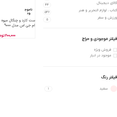
کالای دیجیتال
44
ناموج
کتاب ، لوازم التحریر و هنر
546
ود
ورزش و سفر
5
ام جی اس مدل 9000
200,000
توم
فیلتر موجودی و حراج
فروش ویژه
موجود در انبار
فیلتر رنگ
سفید
1