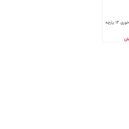
ست کارد و چنگال میوه خوری 12 پارچه
ان