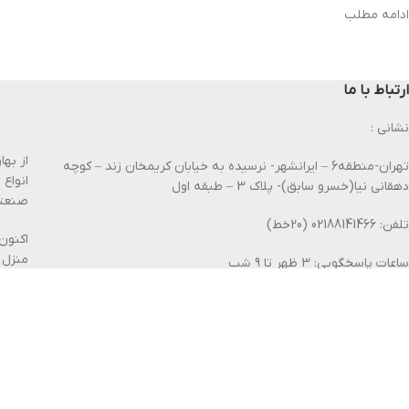
ادامه مطلب
ارتباط با ما
نشانی :
تهران-منطقه6 – ایرانشهر- نرسیده به خیابان کریمخان زند – کوچه
انواع
دهقانی نیا(خسرو سابق)- پلاک 3 – طبقه اول
صنعتی
تلفن: 02188141466 (20خط)
اکنون
منزل 
ساعات پاسخگویی: 3 ظهر تا 9 شب
ما فر
شماره پشتیبان:09213489351
امکان 
فکس : 02188327381
بیشتر 
پیامک : 30006448