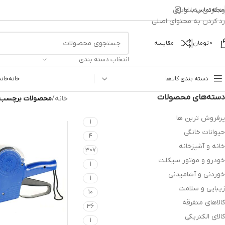
رد کردن به ناوبری
مجله
تماس با ما
رد کردن به محتوای اصلی
0
تومان
مقایسه
انتخاب دسته بندی
دسته بندی کالاها
خانه
خانه
دسته‌های محصولات
خانه
/
محصولات برچسب خ
پرفروش ترین ها
1
حیوانات خانگی
4
خانه و آشپزخانه
307
خودرو و موتور سیکلت
1
خوردنی و آشامیدنی
1
زیبایی و سلامت
10
کالاهای متفرقه
36
کالای الکتریکی
1