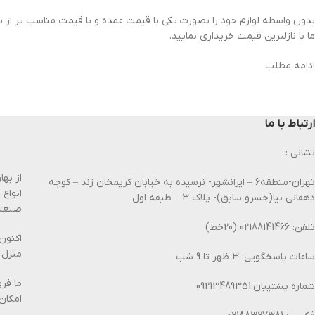
بدون واسطه لوازم خود را بصورت تکی با قیمت عمده و با قیمت مناسب تر از س
ما با نازلترین قیمت خریداری نمایید.
ادامه مطلب
ارتباط با ما
نشانی :
تهران-منطقه6 – ایرانشهر- نرسیده به خیابان کریمخان زند – کوچه
انواع
دهقانی نیا(خسرو سابق)- پلاک 3 – طبقه اول
صنعتی
تلفن: 02188141466 (20خط)
اکنون
منزل 
ساعات پاسخگویی: 3 ظهر تا 9 شب
ما فر
شماره پشتیبان:09213489351
امکان 