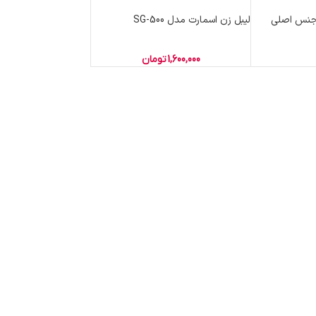
لیبل زن اسمارت مدل SG-500
1,600,000
تومان