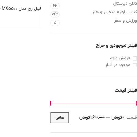
کالای دیجیتال
44
لیبل زن مدل MX5500 جنس اصلی
کتاب ، لوازم التحریر و هنر
546
ورزش و سفر
5
فیلتر موجودی و حراج
فروش ویژه
موجود در انبار
فیلتر قیمت
قيمت:
0 تومان
—
1,600,000 تومان
صافی