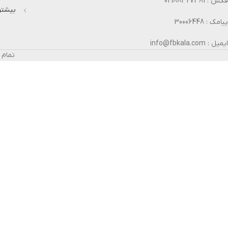
فکس : 02188327381
بیشتر 
پیامک : 30006448
ایمیل : info@fbkala.com
تمام 