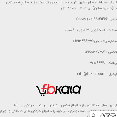
تهران-منطقه6 – ایرانشهر- نرسیده به خیابان کریمخان زند – کوچه دهقانی
نیا(خسرو سابق)- پلاک 3 – طبقه اول
تلفن: 02188141466 (20خط)
ساعات پاسخگویی: 3 ظهر تا 9 شب
شماره پشتیبان:09213489351
فکس : 02188327381
پیامک : 30006448
ایمیل : info@fbkala.com
از بهار سال 1377 شروع با انواع فکس ، اشکنر ، پرینتر ، خردکن و انواع
محصولات در خدمت شما بودیم ، کار خود را با انواع خردکن های صنعتی و لوازم
اداری گسترش دادیم.