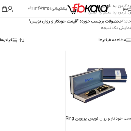
رد کردن به ناوبری
پشتیبانی:09213489351
منو
رد کردن به محتوای اصلی
خانه
/
محصولات برچسب خورده “قیمت خودکار و روان نویس”
نمایش یک نتیجه
مشاهده فیلترها
فیلترها
ست خودکار و روان نویس یوروپن Ring