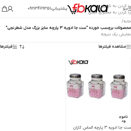
رد کردن به ناوبری
پشتیبانی:09213489351
منو
رد کردن به محتوای اصلی
خانه
/
محصولات برچسب خورده “ست جا ادویه 3 پارچه سایز بزرگ مدل شطرنجی”
نمایش یک نتیجه
مشاهده فیلترها
فیلترها
ناموج
ود
ست جا ادویه 3 پارچه الماس کاران