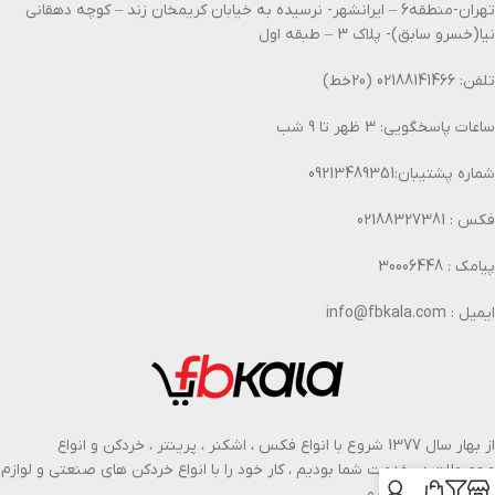
تهران-منطقه6 – ایرانشهر- نرسیده به خیابان کریمخان زند – کوچه دهقانی
نیا(خسرو سابق)- پلاک 3 – طبقه اول
تلفن: 02188141466 (20خط)
ساعات پاسخگویی: 3 ظهر تا 9 شب
شماره پشتیبان:09213489351
فکس : 02188327381
پیامک : 30006448
ایمیل : info@fbkala.com
از بهار سال 1377 شروع با انواع فکس ، اشکنر ، پرینتر ، خردکن و انواع
محصولات در خدمت شما بودیم ، کار خود را با انواع خردکن های صنعتی و لوازم
اداری گسترش دادیم.