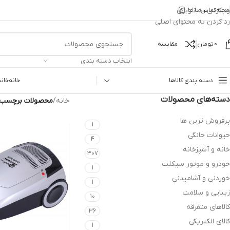
رد کردن به ناوبری
مجله
تماس با ما
رد کردن به محتوای اصلی
0
تومان
مقایسه
انتخاب دسته بندی
دسته بندی کالاها
خانه
خانه
دسته‌های محصولات
خانه
/
محصولات برچسب خور
پرفروش ترین ها
1
حیوانات خانگی
4
خانه و آشپزخانه
307
خودرو و موتور سیکلت
1
خوردنی و آشامیدنی
1
زیبایی و سلامت
10
کالاهای متفرقه
36
کالای الکتریکی
1