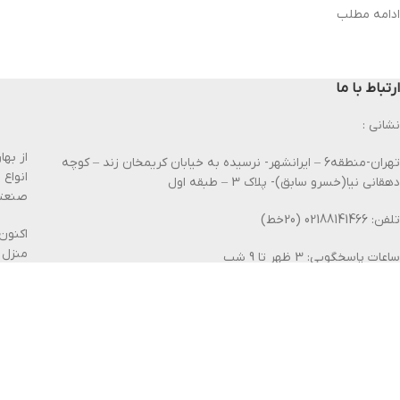
ادامه مطلب
ارتباط با ما
نشانی :
تهران-منطقه6 – ایرانشهر- نرسیده به خیابان کریمخان زند – کوچه
انواع
دهقانی نیا(خسرو سابق)- پلاک 3 – طبقه اول
صنعتی
تلفن: 02188141466 (20خط)
اکنون
منزل 
ساعات پاسخگویی: 3 ظهر تا 9 شب
ما فر
شماره پشتیبان:09213489351
امکان 
فکس : 02188327381
بیشتر 
پیامک : 30006448