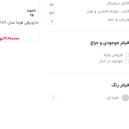
کالای دیجیتال
44
ناموج
کتاب ، لوازم التحریر و هنر
546
ود
ورزش و سفر
5
جاروبرقی فوما مدل 1011
3,200,000
تو
فیلتر موجودی و حراج
فروش ویژه
موجود در انبار
فیلتر رنگ
نقره ای
1