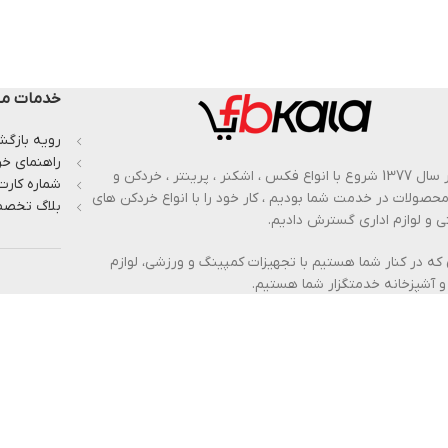
خدمات مش
رویه بازگشت
راهنمای خر
از بهار سال 1377 شروع با انواع فکس ، اشکنر ، پرینتر ، خردکن و
شماره کارت
 محصولات در خدمت شما بودیم ، کار خود را با انواع خردکن های
بلاگ تخصص
 و لوازم اداری گسترش دادیم.
 که در کنار شما هستیم با تجهیزات کمپینگ و ورزشی، لوازم
و آشپزخانه خدمتگزار شما هستیم.
وش محصولات بدون واسطه را به شما عزیزان با قیمت عمده
پذیر کرده ایم.
از ما بدانید