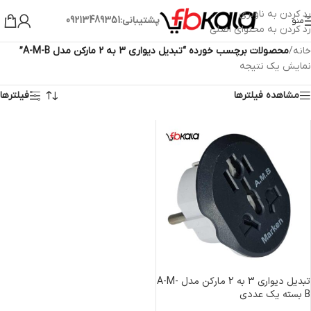
رد کردن به ناوبری
پشتیبانی:09213489351
منو
رد کردن به محتوای اصلی
خانه
/
محصولات برچسب خورده “تبدیل دیواری 3 به 2 مارکن مدل A-M-B”
نمایش یک نتیجه
مشاهده فیلترها
فیلترها
تبدیل دیواری 3 به 2 مارکن مدل A-M-
B بسته یک عددی