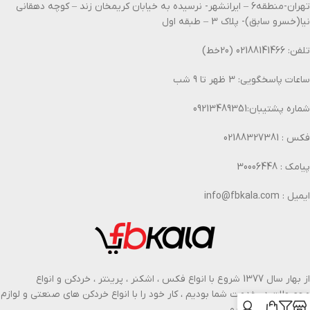
تهران-منطقه6 – ایرانشهر- نرسیده به خیابان کریمخان زند – کوچه دهقانی
نیا(خسرو سابق)- پلاک 3 – طبقه اول
تلفن: 02188141466 (20خط)
ساعات پاسخگویی: 3 ظهر تا 9 شب
شماره پشتیبان:09213489351
فکس : 02188327381
پیامک : 30006448
ایمیل : info@fbkala.com
از بهار سال 1377 شروع با انواع فکس ، اشکنر ، پرینتر ، خردکن و انواع
محصولات در خدمت شما بودیم ، کار خود را با انواع خردکن های صنعتی و لوازم
اداری گسترش دادیم.