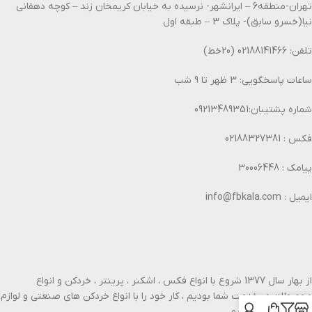
تهران-منطقه6 – ایرانشهر- نرسیده به خیابان کریمخان زند – کوچه دهقانی
نیا(خسرو سابق)- پلاک 3 – طبقه اول
تلفن: 02188141466 (20خط)
ساعات پاسخگویی: 3 ظهر تا 9 شب
شماره پشتیبان:09213489351
فکس : 02188327381
پیامک : 30006448
ایمیل : info@fbkala.com
از بهار سال 1377 شروع با انواع فکس ، اشکنر ، پرینتر ، خردکن و انواع
محصولات در خدمت شما بودیم ، کار خود را با انواع خردکن های صنعتی و لوازم
اداری گسترش دادیم.