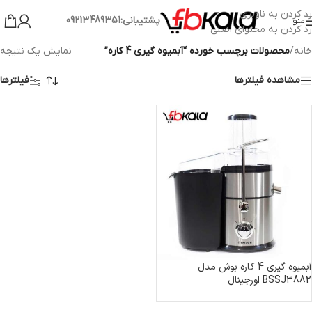
رد کردن به ناوبری
پشتیبانی:09213489351
منو
رد کردن به محتوای اصلی
خانه
/
محصولات برچسب خورده “آبمیوه گیری 4 کاره”
نمایش یک نتیجه
مشاهده فیلترها
فیلترها
آبمیوه گیری 4 کاره بوش مدل
BSSJ3882 اورجینال