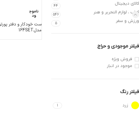
کالای دیجیتال
44
ناموج
کتاب ، لوازم التحریر و هنر
546
ود
ورزش و سفر
5
ست خودکار و دفتر پورت
مدل164SET
فیلتر موجودی و حراج
فروش ویژه
موجود در انبار
فیلتر رنگ
زرد
1