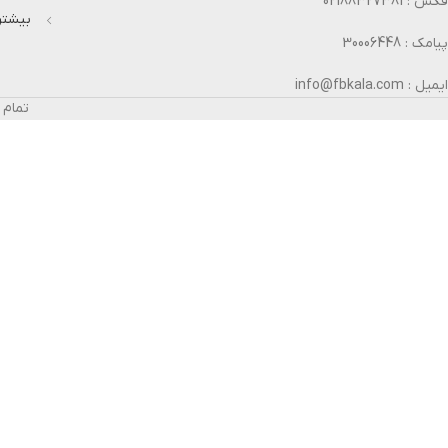
فکس : 02188327381
بیشتر 
پیامک : 30006448
ایمیل : info@fbkala.com
تمام 