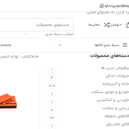
رد کردن به ناوبری
مجله
تماس با ما
رد کردن به محتوای اصلی
0
تومان
مقایسه
انتخاب دسته بندی
دسته بندی کالاها
خانه
خانه
دسته‌های محصولات
خانه
/
کتاب ، لوازم التحری
پرفروش ترین ها
1
حیوانات خانگی
4
خانه و آشپزخانه
307
خودرو و موتور سیکلت
1
خوردنی و آشامیدنی
1
زیبایی و سلامت
10
کالاهای متفرقه
36
کالای الکتریکی
1