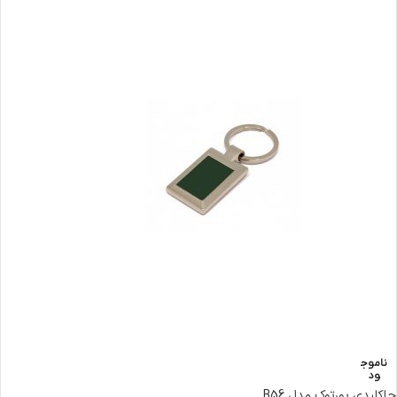
ناموج
ود
جاکلیدی پورتوک مدل B56