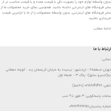
بدون واسطه لوازم خود را بصورت تکی با قیمت عمده و با قیمت مناسب تر از
سایر فروشگاه های اینترنتی داشته باشید. همچنین بجای خرید محصولات ما از
سایر فروشگاه های اینترنتی، بدون واسطه محصولات را از ما با نازلترین قیمت
خریداری نمایید.
ادامه مطلب
ارتباط با ما
نشانی :
تهران-منطقه6 – ایرانشهر- نرسیده به خیابان کریمخان زند – کوچه دهقانی
نیا(خسرو سابق)- پلاک 3 – طبقه اول
تلفن: 02188141466 (20خط)
ساعات پاسخگویی: 3 ظهر تا 9 شب
شماره پشتیبان:09213489351