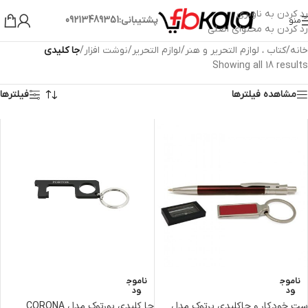
رد کردن به ناوبری
پشتیبانی:09213489351
منو
رد کردن به محتوای اصلی
خانه
/
کتاب ، لوازم التحریر و هنر
/
لوازم التحریر
/
نوشت افزار
/
جا کلیدی
Showing all 18 results
مشاهده فیلترها
فیلترها
ناموج
ناموج
ود
ود
ست خودکار و جاکلیدی پرتوک مدل
جا کلیدی پورتوک مدل CORONA