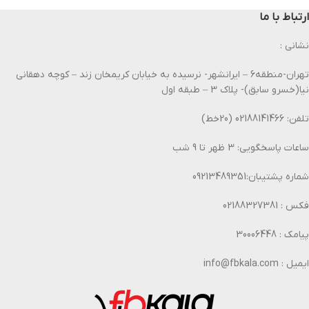
ارتباط با ما
نشانی :
تهران-منطقه6 – ایرانشهر- نرسیده به خیابان کریمخان زند – کوچه دهقانی
نیا(خسرو سابق)- پلاک 3 – طبقه اول
تلفن: 02188141466 (20خط)
ساعات پاسخگویی: 3 ظهر تا 9 شب
شماره پشتیبان:09213489351
فکس : 02188327381
پیامک : 30006448
ایمیل : info@fbkala.com