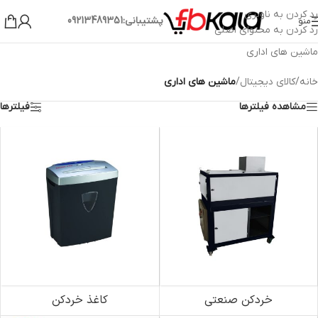
رد کردن به ناوبری
پشتیبانی:09213489351
منو
رد کردن به محتوای اصلی
ماشین های اداری
خانه
/
کالای دیجیتال
/
ماشین های اداری
مشاهده فیلترها
فیلترها
خردکن صنعتی
کاغذ خردکن