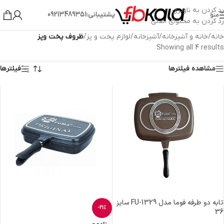
رد کردن به ناوبری
پشتیبانی:09213489351
منو
رد کردن به محتوای اصلی
خانه
/
خانه و آشپزخانه
/
آشپزخانه
/
لوازم پخت و پز
/
ظروف پخت وپز
Showing all 4 results
مشاهده فیلترها
فیلترها
تابه دو طرفه فوما مدل FU-1329 سایز
-21%
36