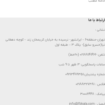
ادامه مطلب
ارتباط با ما
نشانی :
تهران-منطقه6 – ایرانشهر- نرسیده به خیابان کریمخان زند – کوچه دهقانی
نیا(خسرو سابق)- پلاک 3 – طبقه اول
تلفن: 02188141466 (20خط)
ساعات پاسخگویی: 3 ظهر تا 9 شب
شماره پشتیبان:09213489351
فکس : 02188327381
پیامک : 30006448
ایمیل : info@fbkala.com